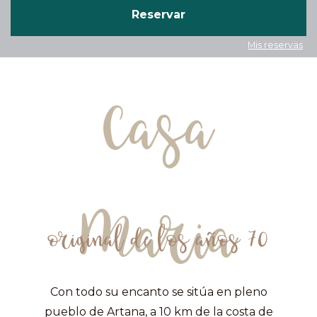
Mis reservas
Casa
Maria
original de los años 70
Con todo su encanto se sitúa en pleno
pueblo de Artana, a 10 km de la costa de